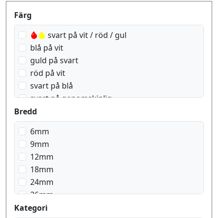
Produktfilter
Färg
svart på vit / röd / gul
blå på vit
guld på svart
röd på vit
svart på blå
svart på genomskinlig
svart på genomskinlig matt
Bredd
svart på grön
6mm
svart på gul
9mm
svart på röd
12mm
svart på signal gul
18mm
svart på signal orange
24mm
svart på silver matt
36mm
svart på vit
Kategori
vit på röd