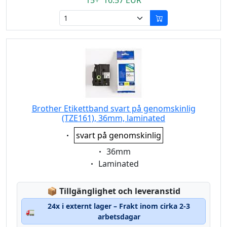
15+ 16.57 EUR
Brother Etikettband svart på genomskinlig
(TZE161), 36mm, laminated
Eigenschaft:
svart på genomskinlig
Eigenschaft:
36mm
Eigenschaft:
Laminated
Lagerstatus:
📦
Tillgänglighet och leveranstid
24x i externt lager – Frakt inom cirka 2-3
🚛
arbetsdagar