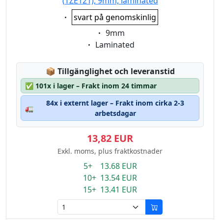
(TZE121), 9mm, laminated
Eigenschaft:
svart på genomskinlig
Eigenschaft:
9mm
Eigenschaft:
Laminated
Lagerstatus:
📦
Tillgänglighet och leveranstid
✅
101x i lager – Frakt inom 24 timmar
84x i externt lager – Frakt inom cirka 2-3
🚛
arbetsdagar
13,82 EUR
Exkl. moms, plus fraktkostnader
5+ 13.68 EUR
10+ 13.54 EUR
15+ 13.41 EUR