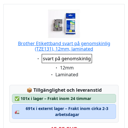
Brother Etikettband svart på genomskinlig
(TZE131), 12mm, laminated
Eigenschaft:
svart på genomskinlig
Eigenschaft:
12mm
Eigenschaft:
Laminated
Lagerstatus:
📦
Tillgänglighet och leveranstid
✅
101x i lager – Frakt inom 24 timmar
691x i externt lager – Frakt inom cirka 2-3
🚛
arbetsdagar