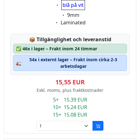
Eigenschaft:
blå på vit
Eigenschaft:
9mm
Eigenschaft:
Laminated
Lagerstatus:
📦
Tillgänglighet och leveranstid
✅
46x i lager – Frakt inom 24 timmar
54x i externt lager – Frakt inom cirka 2-3
🚛
arbetsdagar
15,55 EUR
Exkl. moms, plus fraktkostnader
5+ 15.39 EUR
10+ 15.24 EUR
15+ 15.08 EUR