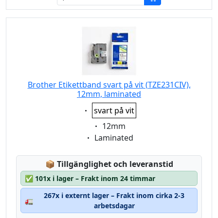
Brother Etikettband svart på vit (TZE231CIV),
12mm, laminated
Eigenschaft:
svart på vit
Eigenschaft:
12mm
Eigenschaft:
Laminated
Lagerstatus:
📦
Tillgänglighet och leveranstid
✅
101x i lager – Frakt inom 24 timmar
267x i externt lager – Frakt inom cirka 2-3
🚛
arbetsdagar