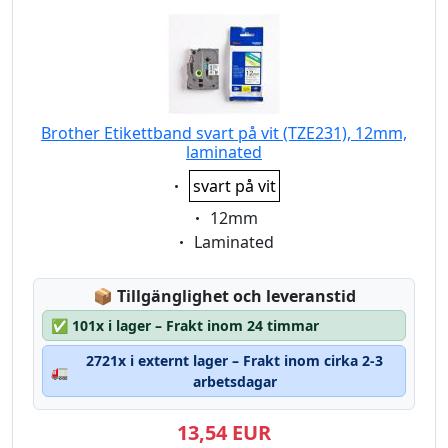
Brother Etikettband svart på vit (TZE231), 12mm,
laminated
Eigenschaft:
svart på vit
Eigenschaft:
12mm
Eigenschaft:
Laminated
Lagerstatus:
📦
Tillgänglighet och leveranstid
✅
101x i lager – Frakt inom 24 timmar
2721x i externt lager – Frakt inom cirka 2-3
🚛
arbetsdagar
13,54 EUR