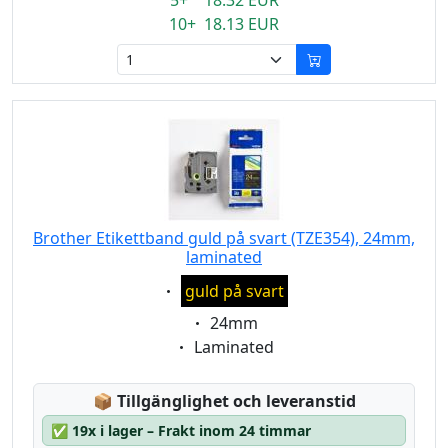
5+ 18.32 EUR
10+ 18.13 EUR
Brother Etikettband guld på svart (TZE354), 24mm,
laminated
Eigenschaft:
guld på svart
Eigenschaft:
24mm
Eigenschaft:
Laminated
Lagerstatus:
📦
Tillgänglighet och leveranstid
✅
19x i lager – Frakt inom 24 timmar