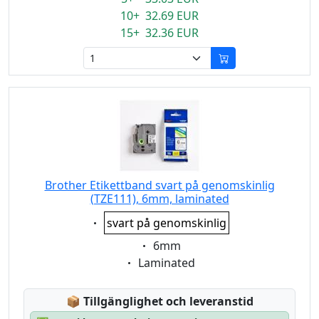
10+ 32.69 EUR
15+ 32.36 EUR
Brother Etikettband svart på genomskinlig
(TZE111), 6mm, laminated
Eigenschaft:
svart på genomskinlig
Eigenschaft:
6mm
Eigenschaft:
Laminated
Lagerstatus:
📦
Tillgänglighet och leveranstid