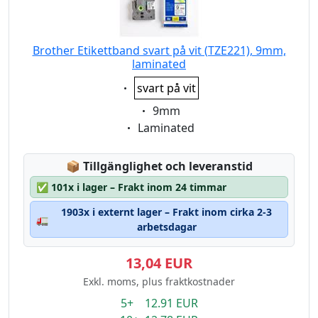
Brother Etikettband svart på vit (TZE221), 9mm,
laminated
Eigenschaft:
svart på vit
Eigenschaft:
9mm
Eigenschaft:
Laminated
Lagerstatus:
📦
Tillgänglighet och leveranstid
✅
101x i lager – Frakt inom 24 timmar
1903x i externt lager – Frakt inom cirka 2-3
🚛
arbetsdagar
13,04 EUR
Exkl. moms, plus fraktkostnader
5+ 12.91 EUR