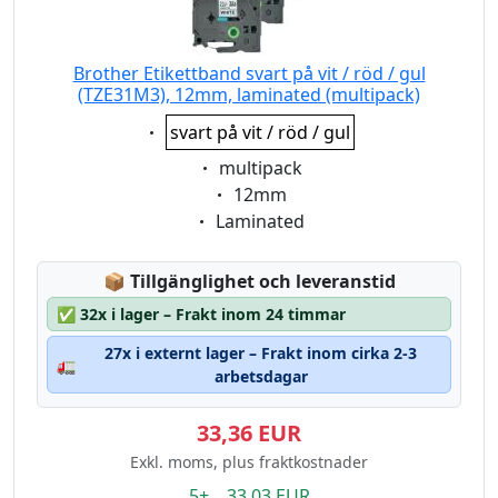
Brother Etikettband svart på vit / röd / gul
(TZE31M3), 12mm, laminated (multipack)
Eigenschaft:
svart på vit / röd / gul
Eigenschaft:
multipack
Eigenschaft:
12mm
Eigenschaft:
Laminated
Lagerstatus:
📦
Tillgänglighet och leveranstid
✅
32x i lager – Frakt inom 24 timmar
27x i externt lager – Frakt inom cirka 2-3
🚛
arbetsdagar
33,36 EUR
Exkl. moms, plus fraktkostnader
5+ 33.03 EUR