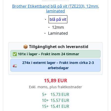
Brother Etikettband blå på vit (TZE233), 12mm,
laminated
Eigenschaft:
blå på vit
Eigenschaft:
12mm
Eigenschaft:
Laminated
Lagerstatus:
📦
Tillgänglighet och leveranstid
✅
101x i lager – Frakt inom 24 timmar
274x i externt lager – Frakt inom cirka 2-3
🚛
arbetsdagar
15,89 EUR
Exkl. moms, plus fraktkostnader
5+ 15.73 EUR
10+ 15.57 EUR
15+ 15.41 EUR