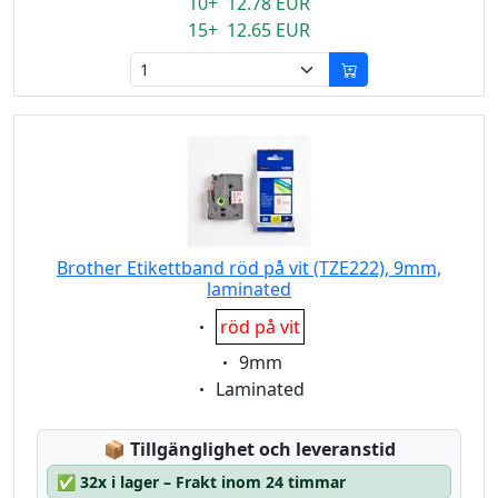
10+ 12.78 EUR
15+ 12.65 EUR
Brother Etikettband röd på vit (TZE222), 9mm,
laminated
Eigenschaft:
röd på vit
Eigenschaft:
9mm
Eigenschaft:
Laminated
Lagerstatus:
📦
Tillgänglighet och leveranstid
✅
32x i lager – Frakt inom 24 timmar