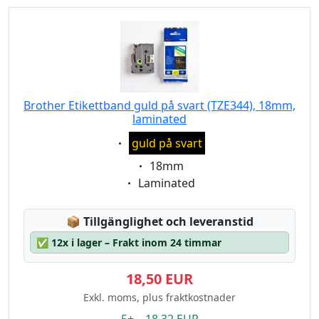
Brother Etikettband guld på svart (TZE344), 18mm,
laminated
Eigenschaft:
guld på svart
Eigenschaft:
18mm
Eigenschaft:
Laminated
Lagerstatus:
📦
Tillgänglighet och leveranstid
✅
12x i lager – Frakt inom 24 timmar
18,50 EUR
Exkl. moms, plus fraktkostnader