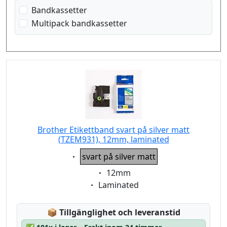
vit på svart
Bandkassetter
Multipack bandkassetter
Brother Etikettband svart på silver matt
(TZEM931), 12mm, laminated
Eigenschaft:
svart på silver matt
Eigenschaft:
12mm
Eigenschaft:
Laminated
Lagerstatus:
📦
Tillgänglighet och leveranstid