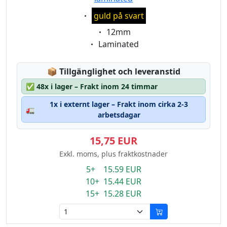
Eigenschaft:
guld på svart
Eigenschaft:
12mm
Eigenschaft:
Laminated
Lagerstatus:
📦
Tillgänglighet och leveranstid
✅
48x i lager – Frakt inom 24 timmar
1x i externt lager – Frakt inom cirka 2-3
🚛
arbetsdagar
15,75 EUR
Exkl. moms, plus fraktkostnader
5+ 15.59 EUR
10+ 15.44 EUR
15+ 15.28 EUR