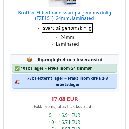
Brother Etikettband svart på genomskinlig
(TZE151), 24mm, laminated
Eigenschaft:
svart på genomskinlig
Eigenschaft:
24mm
Eigenschaft:
Laminated
Lagerstatus:
📦
Tillgänglighet och leveranstid
✅
101x i lager – Frakt inom 24 timmar
77x i externt lager – Frakt inom cirka 2-3
🚛
arbetsdagar
17,08 EUR
Exkl. moms, plus fraktkostnader
5+ 16.91 EUR
10+ 16.74 EUR