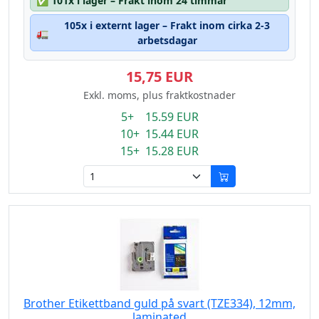
✅
101x i lager – Frakt inom 24 timmar
105x i externt lager – Frakt inom cirka 2-3
🚛
arbetsdagar
15,75 EUR
Exkl. moms, plus fraktkostnader
5+ 15.59 EUR
10+ 15.44 EUR
15+ 15.28 EUR
Brother Etikettband guld på svart (TZE334), 12mm,
laminated