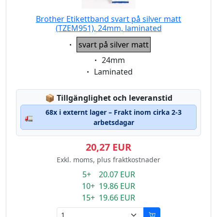
Brother Etikettband svart på silver matt
(TZEM951), 24mm, laminated
Eigenschaft:
svart på silver matt
Eigenschaft:
24mm
Eigenschaft:
Laminated
Lagerstatus:
📦
Tillgänglighet och leveranstid
68x i externt lager – Frakt inom cirka 2-3
🚛
arbetsdagar
20,27 EUR
Exkl. moms, plus fraktkostnader
5+ 20.07 EUR
10+ 19.86 EUR
15+ 19.66 EUR