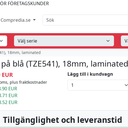
FÖR FÖRETAGSKUNDER
Sök
Compredia.se
541), 18mm, laminated
t på blå (TZE541), 18mm, laminate
9 EUR
Lägg till i kundvagn
oms, plus fraktkostnader
.90 EUR
8.71 EUR
8.52 EUR
 Tillgänglighet och leveranstid