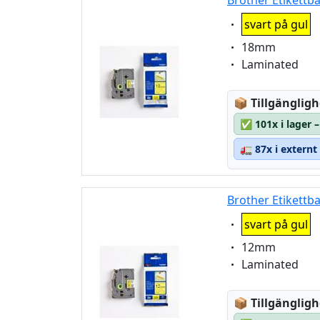
Brother Etikettb
Eigenschaft:
svart på gul
Eigenschaft:
18mm
Eigenschaft:
Laminated
Lagerstatus
📦
Tillgängligh
✅
101x i lager
🚛
87x i externt
Brother Etikettb
Eigenschaft:
svart på gul
Eigenschaft:
12mm
Eigenschaft:
Laminated
Lagerstatus
📦
Tillgängligh