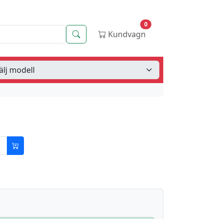
0
Sök
Kundvagn
d