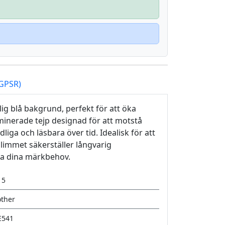
(GPSR)
lig blå bakgrund, perfekt för att öka
minerade tejp designad för att motstå
ydliga och läsbara över tid. Idealisk för att
 limmet säkerställer långvarig
 alla dina märkbehov.
15
other
E541