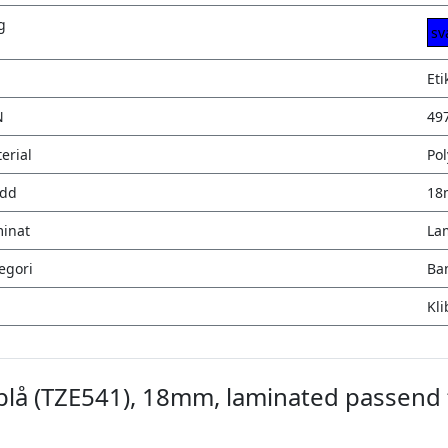
g
sv
Eti
N
49
erial
Pol
edd
18
inat
La
egori
Ba
Kli
 blå (TZE541), 18mm, laminated passend 