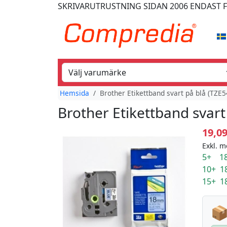
SKRIVARUTRUSTNING
SIDAN 2006
ENDAST 
Hemsida
Brother Etikettband svart på blå (TZE
Brother Etikettband svar
19,0
Exkl. m
5+ 18
10+ 1
15+ 1
📦