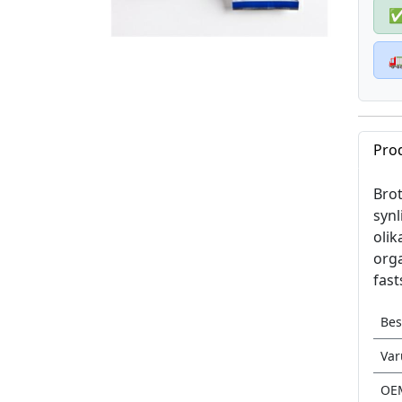

Pro
Brot
synl
olik
orga
fast
Bes
Va
OE