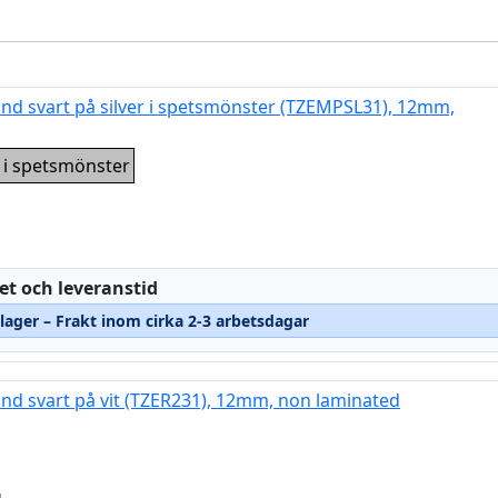
and svart på silver i spetsmönster (TZEMPSL31), 12mm,
r i spetsmönster
:
et och leveranstid
 lager – Frakt inom cirka 2-3 arbetsdagar
and svart på vit (TZER231), 12mm, non laminated