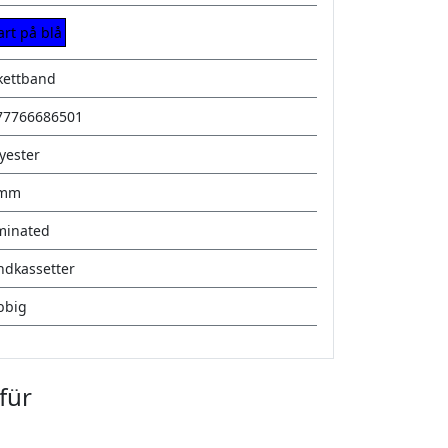
art på blå
kettband
77766686501
yester
mm
minated
ndkassetter
bbig
für