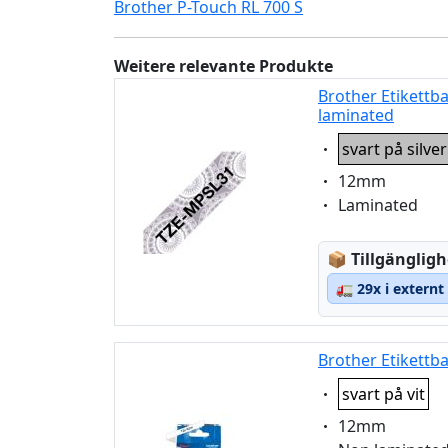
Brother P-Touch RL 700 S
Weitere relevante Produkte
Brother Etikettb
laminated
Eigenschaft:
svart på silve
Eigenschaft:
12mm
Eigenschaft:
Laminated
Lagerstatus
📦
Tillgängligh
🚛
29x i externt
Brother Etikettb
Eigenschaft:
svart på vit
Eigenschaft:
12mm