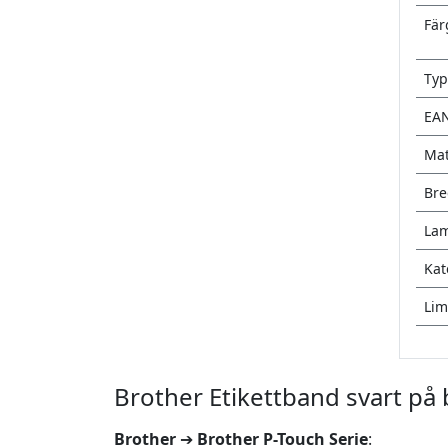
Fär
Typ
EA
Mat
Br
Lam
Kat
Lim
Brother Etikettband svart på
Brother
➔
Brother P-Touch Serie
: