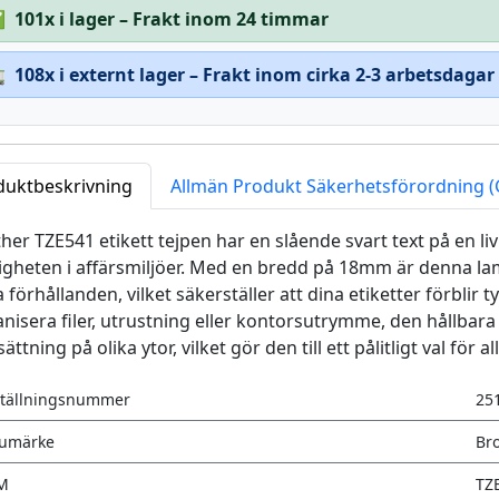
✅
101x i lager – Frakt inom 24 timmar

108x i externt lager – Frakt inom cirka 2-3 arbetsdagar
duktbeskrivning
Allmän Produkt Säkerhetsförordning 
her TZE541 etikett tejpen har en slående svart text på en liv
igheten i affärsmiljöer. Med en bredd på 18mm är denna la
a förhållanden, vilket säkerställer att dina etiketter förblir t
nisera filer, utrustning eller kontorsutrymme, den hållbara
sättning på olika ytor, vilket gör den till ett pålitligt val för
tällningsnummer
25
rumärke
Br
M
TZ