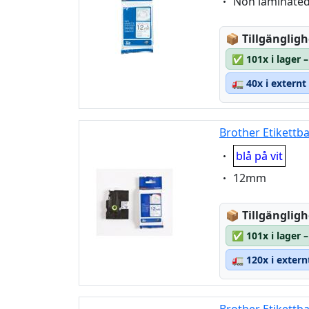
Eigenschaft:
Non laminate
Lagerstatus
📦
Tillgängligh
✅
101x i lager
🚛
40x i externt
Brother Etikettb
Eigenschaft:
blå på vit
Eigenschaft:
12mm
Lagerstatus
📦
Tillgängligh
✅
101x i lager
🚛
120x i extern