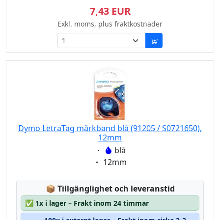
7,43 EUR
Exkl. moms, plus fraktkostnader
Dymo LetraTag märkband blå (91205 / S0721650),
12mm
Eigenschaft:
blå
Eigenschaft:
12mm
Lagerstatus:
📦
Tillgänglighet och leveranstid
✅
1x i lager – Frakt inom 24 timmar