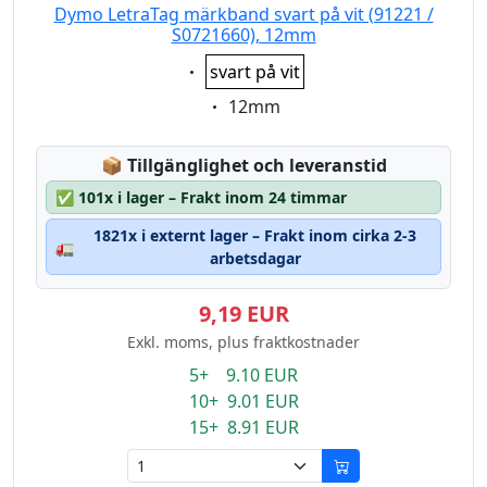
Dymo LetraTag märkband svart på vit (91221 /
S0721660), 12mm
Eigenschaft:
svart på vit
Eigenschaft:
12mm
Lagerstatus:
📦
Tillgänglighet och leveranstid
✅
101x i lager – Frakt inom 24 timmar
1821x i externt lager – Frakt inom cirka 2-3
🚛
arbetsdagar
9,19 EUR
Exkl. moms, plus fraktkostnader
5+ 9.10 EUR
10+ 9.01 EUR
15+ 8.91 EUR