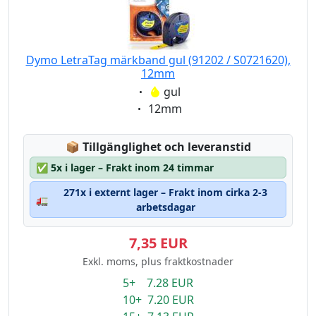
Dymo LetraTag märkband gul (91202 / S0721620),
12mm
Eigenschaft:
gul
Eigenschaft:
12mm
Lagerstatus:
📦
Tillgänglighet och leveranstid
✅
5x i lager – Frakt inom 24 timmar
271x i externt lager – Frakt inom cirka 2-3
🚛
arbetsdagar
7,35 EUR
Exkl. moms, plus fraktkostnader
5+ 7.28 EUR
10+ 7.20 EUR