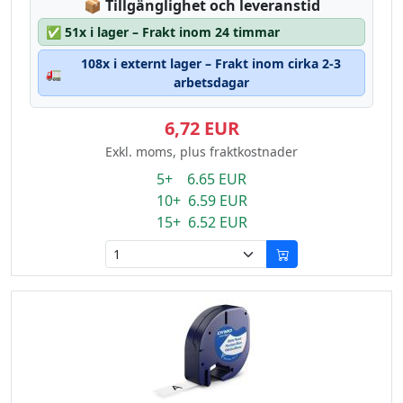
Lagerstatus:
📦
Tillgänglighet och leveranstid
✅
51x i lager – Frakt inom 24 timmar
108x i externt lager – Frakt inom cirka 2-3
🚛
arbetsdagar
6,72 EUR
Exkl. moms, plus fraktkostnader
5+ 6.65 EUR
10+ 6.59 EUR
15+ 6.52 EUR