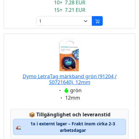
10+ 7.28 EUR
15+ 7.21 EUR
Dymo LetraTag märkband grön (91204 /
S0721640), 12mm
Eigenschaft:
grön
Eigenschaft:
12mm
Lagerstatus:
📦
Tillgänglighet och leveranstid
1x i externt lager – Frakt inom cirka 2-3
🚛
arbetsdagar