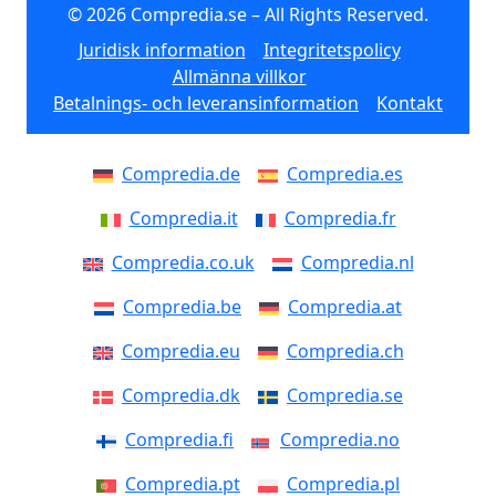
© 2026 Compredia.se – All Rights Reserved.
Juridisk information
Integritetspolicy
Allmänna villkor
Betalnings- och leveransinformation
Kontakt
Compredia.de
Compredia.es
Compredia.it
Compredia.fr
Compredia.co.uk
Compredia.nl
Compredia.be
Compredia.at
Compredia.eu
Compredia.ch
Compredia.dk
Compredia.se
Compredia.fi
Compredia.no
Compredia.pt
Compredia.pl