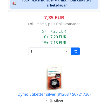
100x i externt lager – Frakt inom cirka 2-3
🚛
arbetsdagar
7,35 EUR
Exkl. moms, plus fraktkostnader
5+ 7.28 EUR
10+ 7.20 EUR
15+ 7.13 EUR
Dymo Etiketter silver (91208 / S0721730)
Eigenschaft:
silver