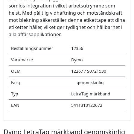
sömlös integration i vilket arbetsutrymme som
helst. Med pålitlig vidhäftning och motståndskraft
mot blekning säkerställer denna etikettape att dina
etiketter håller, vilket ger tydlighet och hållbarhet i
alla affärsapplikationer.
Beställningsnummer
12356
Varumärke
Dymo
OEM
12267 / S0721530
Färg
genomskinlig
Typ
LetraTag märkband
EAN
5411313122672
Dymo LetraTag märkband genomskinlig