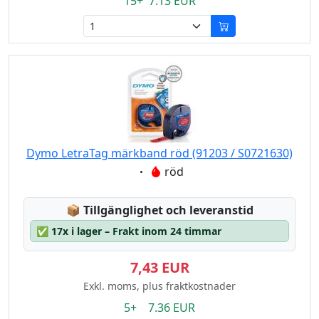
15+ 7.13 EUR
Dymo LetraTag märkband röd (91203 / S0721630)
Eigenschaft:
röd
Lagerstatus:
📦
Tillgänglighet och leveranstid
✅
17x i lager – Frakt inom 24 timmar
7,43 EUR
Exkl. moms, plus fraktkostnader
5+ 7.36 EUR