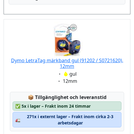
Dymo LetraTag märkband gul (91202 / S0721620),
12mm
Eigenschaft:
gul
Eigenschaft:
12mm
Lagerstatus:
📦
Tillgänglighet och leveranstid
✅
5x i lager – Frakt inom 24 timmar
271x i externt lager – Frakt inom cirka 2-3
🚛
arbetsdagar