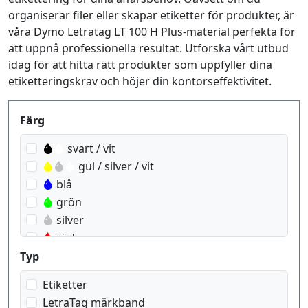
organiserar filer eller skapar etiketter för produkter, är
våra Dymo Letratag LT 100 H Plus-material perfekta för
att uppnå professionella resultat. Utforska vårt utbud
idag för att hitta rätt produkter som uppfyller dina
etiketteringskrav och höjer din kontorseffektivitet.
Produktfilter
Färg
svart / vit
gul / silver / vit
blå
grön
silver
röd
gul
Typ
genomskinlig
Etiketter
svart på vit
LetraTag märkband