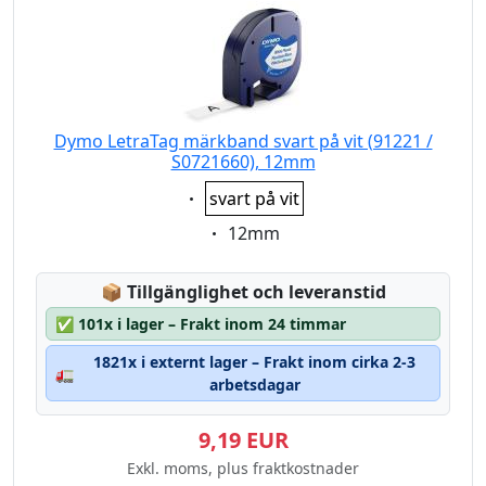
Dymo LetraTag märkband svart på vit (91221 /
S0721660), 12mm
Eigenschaft:
svart på vit
Eigenschaft:
12mm
Lagerstatus:
📦
Tillgänglighet och leveranstid
✅
101x i lager – Frakt inom 24 timmar
1821x i externt lager – Frakt inom cirka 2-3
🚛
arbetsdagar
9,19 EUR
Exkl. moms, plus fraktkostnader