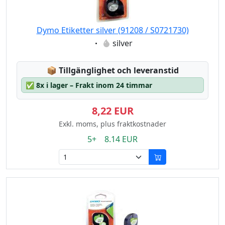
Dymo Etiketter silver (91208 / S0721730)
Eigenschaft:
silver
Lagerstatus:
📦
Tillgänglighet och leveranstid
✅
8x i lager – Frakt inom 24 timmar
8,22 EUR
Exkl. moms, plus fraktkostnader
5+ 8.14 EUR