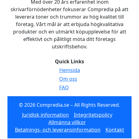
Med över 20 års erfarenhet inom
skrivarförnödenheter fokuserar Compredia på att
leverera toner och trummor av hög kvalitet till
företag. Vårt mål är att erbjuda högkvalitativa
produkter och en utmärkt köpupplevelse för att
effektivt och pålitligt möta ditt företags
utskriftsbehov.
Quick Links
Hemsida
Om oss
FAQ
© 2026 Compredia.se – All Rights Reserved.
Juridisk information
Integritetspolicy
Allmänna villkor
Betalnings- och leveransinformation
Kontakt