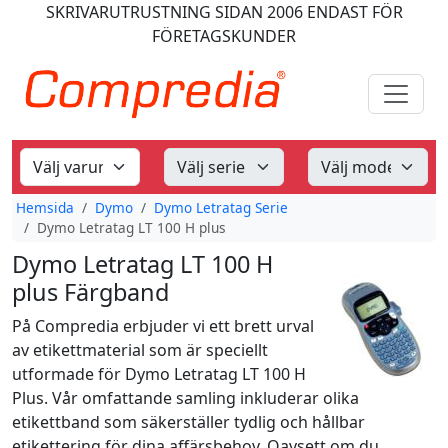
SKRIVARUTRUSTNING
SIDAN 2006
ENDAST FÖR
FÖRETAGSKUNDER
Hemsida
Dymo
Dymo Letratag Serie
Dymo Letratag LT 100 H plus
Dymo Letratag LT 100 H
plus Färgband
På Compredia erbjuder vi ett brett urval
av etikettmaterial som är speciellt
utformade för Dymo Letratag LT 100 H
Plus. Vår omfattande samling inkluderar olika
etikettband som säkerställer tydlig och hållbar
etikettering för dina affärsbehov. Oavsett om du