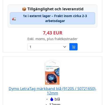
Lagerstatus:
📦
Tillgänglighet och leveranstid
1x i externt lager – Frakt inom cirka 2-3
🚛
arbetsdagar
7,43 EUR
Exkl. moms, plus fraktkostnader
Dymo LetraTag märkband blå (91205 / S0721650),
12mm
Eigenschaft:
blå
Eigenschaft:
12mm