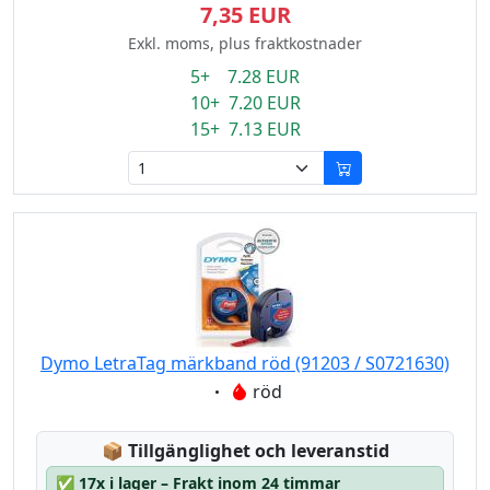
7,35 EUR
Exkl. moms, plus fraktkostnader
5+ 7.28 EUR
10+ 7.20 EUR
15+ 7.13 EUR
Dymo LetraTag märkband röd (91203 / S0721630)
Eigenschaft:
röd
Lagerstatus:
📦
Tillgänglighet och leveranstid
✅
17x i lager – Frakt inom 24 timmar