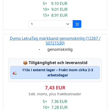
5+ 9.10 EUR
10+ 9.01 EUR
15+ 8.91 EUR
Dymo LetraTag märkband genomskinlig (12267 /
S0721530)
Eigenschaft:
genomskinlig
Lagerstatus:
📦
Tillgänglighet och leveranstid
113x i externt lager – Frakt inom cirka 2-3
🚛
arbetsdagar
7,43 EUR
Exkl. moms, plus fraktkostnader
5+ 7.36 EUR
10+ 7.28 EUR