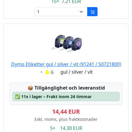
15+ 7.21 EUR
Dymo Etiketter gul / silver / vit (91241 / S0721800)
Eigenschaft:
gul / silver / vit
Lagerstatus:
📦
Tillgänglighet och leveranstid
✅
11x i lager – Frakt inom 24 timmar
14,44 EUR
Exkl. moms, plus fraktkostnader
5+ 14.30 EUR