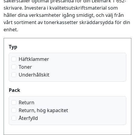
säkerställer optimal prestanda för din Lexmark T 652-
skrivare. Investera i kvalitetsutskriftsmaterial som
håller dina verksamheter igång smidigt, och välj från
vårt sortiment av tonerkassetter skräddarsydda för din
enhet.
Produktfilter
Typ
Häftklammer
Toner
Underhållskit
Pack
Return
Return, hög kapacitet
Återfylld