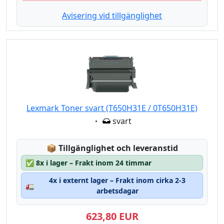
Avisering vid tillgänglighet
Lexmark Toner svart (T650H31E / 0T650H31E)
Eigenschaft:
svart
Lagerstatus:
📦
Tillgänglighet och leveranstid
✅
8x i lager – Frakt inom 24 timmar
4x i externt lager – Frakt inom cirka 2-3
🚛
arbetsdagar
623,80 EUR