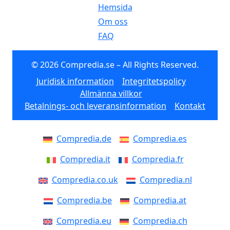
Hemsida
Om oss
FAQ
© 2026 Compredia.se – All Rights Reserved.
Juridisk information
Integritetspolicy
Allmänna villkor
Betalnings- och leveransinformation
Kontakt
Compredia.de
Compredia.es
Compredia.it
Compredia.fr
Compredia.co.uk
Compredia.nl
Compredia.be
Compredia.at
Compredia.eu
Compredia.ch