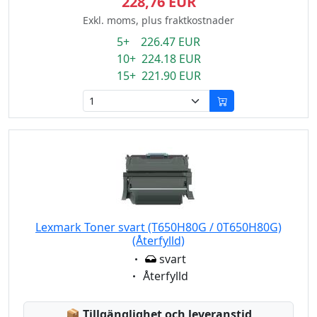
228,76 EUR
Exkl. moms, plus fraktkostnader
5+ 226.47 EUR
10+ 224.18 EUR
15+ 221.90 EUR
Lexmark Toner svart (T650H80G / 0T650H80G)
(Återfylld)
Eigenschaft:
svart
Eigenschaft:
Återfylld
Lagerstatus:
📦
Tillgänglighet och leveranstid