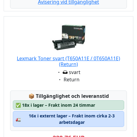
Avisering vid tillgänglighet
Lexmark Toner svart (T650A11E / 0T650A11E)
(Return)
Eigenschaft:
svart
Eigenschaft:
Return
Lagerstatus:
📦
Tillgänglighet och leveranstid
✅
18x i lager – Frakt inom 24 timmar
16x i externt lager – Frakt inom cirka 2-3
🚛
arbetsdagar