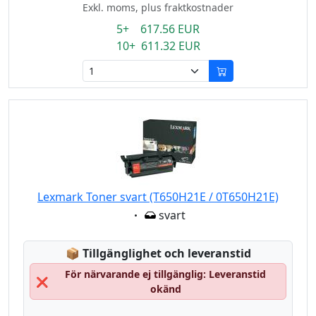
Exkl. moms, plus fraktkostnader
5+ 617.56 EUR
10+ 611.32 EUR
Lexmark Toner svart (T650H21E / 0T650H21E)
Eigenschaft:
svart
Lagerstatus:
📦
Tillgänglighet och leveranstid
För närvarande ej tillgänglig: Leveranstid
❌
okänd