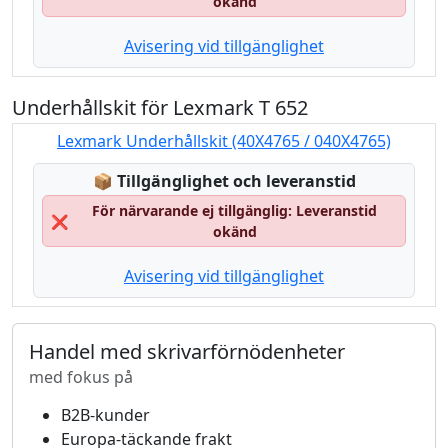
okänd
Avisering vid tillgänglighet
Underhållskit för Lexmark T 652
Lexmark Underhållskit (40X4765 / 040X4765)
Lagerstatus:
📦
Tillgänglighet och leveranstid
För närvarande ej tillgänglig: Leveranstid
❌
okänd
Avisering vid tillgänglighet
Handel med skrivarförnödenheter
med fokus på
B2B-kunder
Europa-täckande frakt