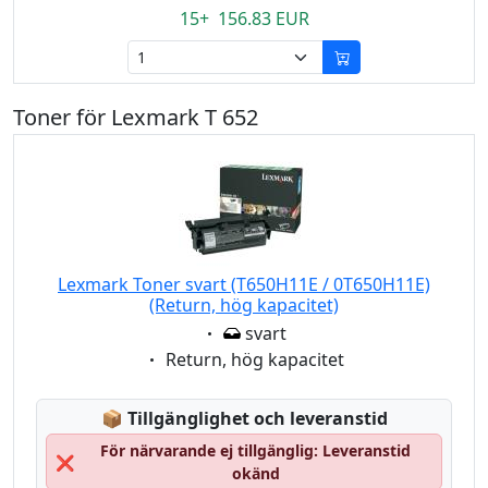
15+ 156.83 EUR
Toner för Lexmark T 652
Lexmark Toner svart (T650H11E / 0T650H11E)
(Return, hög kapacitet)
Eigenschaft:
svart
Eigenschaft:
Return, hög kapacitet
Lagerstatus:
📦
Tillgänglighet och leveranstid
För närvarande ej tillgänglig: Leveranstid
❌
okänd