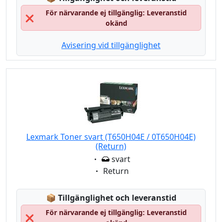
För närvarande ej tillgänglig: Leveranstid
❌
okänd
Avisering vid tillgänglighet
Lexmark Toner svart (T650H04E / 0T650H04E)
(Return)
Eigenschaft:
svart
Eigenschaft:
Return
Lagerstatus:
📦
Tillgänglighet och leveranstid
För närvarande ej tillgänglig: Leveranstid
❌