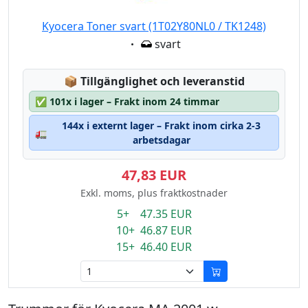
Kyocera Toner svart (1T02Y80NL0 / TK1248)
Eigenschaft:
svart
Lagerstatus:
📦
Tillgänglighet och leveranstid
✅
101x i lager – Frakt inom 24 timmar
144x i externt lager – Frakt inom cirka 2-3
🚛
arbetsdagar
47,83 EUR
Exkl. moms, plus fraktkostnader
5+ 47.35 EUR
10+ 46.87 EUR
15+ 46.40 EUR