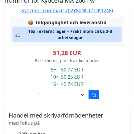
Trummor för Kyocera MA 2001 w
Kyocera Trumma (1702Y80NL0 / DK1248)
Lagerstatus:
📦
Tillgänglighet och leveranstid
16x i externt lager – Frakt inom cirka 2-3
🚛
arbetsdagar
51,28 EUR
Exkl. moms, plus fraktkostnader
5+ 50.77 EUR
10+ 50.25 EUR
15+ 49.74 EUR
Handel med skrivarförnödenheter
med fokus på