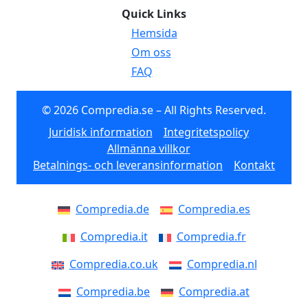
Quick Links
Hemsida
Om oss
FAQ
© 2026 Compredia.se – All Rights Reserved.
Juridisk information
Integritetspolicy
Allmänna villkor
Betalnings- och leveransinformation
Kontakt
Compredia.de
Compredia.es
Compredia.it
Compredia.fr
Compredia.co.uk
Compredia.nl
Compredia.be
Compredia.at