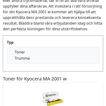
eller andra tryckmaterial, ser vi till att alla våra artiklar
uppfyller dina affärskrav. Att investera i rätt försörjning
för din Kyocera MA 2001 w kommer att hjälpa till att
upprätthålla dess prestanda och leverera konsekventa
resultat. Bläddra bland våra erbjudanden idag och hitta
den perfekta lösningen för dina utskriftsbehov.
Produktfilter
Typ
Toner
Trumma
Toner för Kyocera MA 2001 w