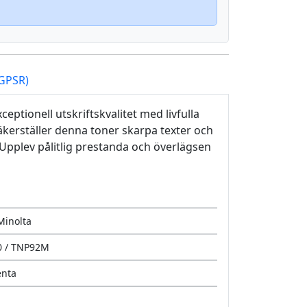
(GPSR)
ptionell utskriftskvalitet med livfulla
kerställer denna toner skarpa texter och
r. Upplev pålitlig prestanda och överlägsen
Minolta
0 / TNP92M
nta