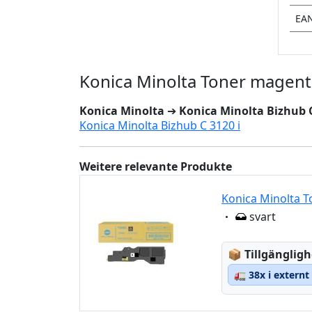
EA
Konica Minolta Toner magent
Konica Minolta
➔
Konica Minolta Bizhub C
Konica Minolta Bizhub C 3120 i
Weitere relevante Produkte
Konica Minolta T
Eigenschaft:
svart
Lagerstatus
📦
Tillgängligh
🚛
38x i externt