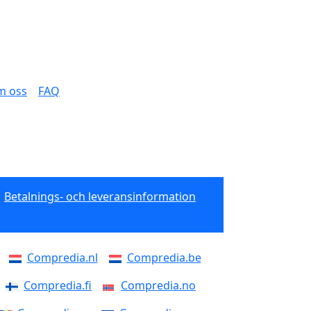
m oss
FAQ
Betalnings- och leveransinformation
Compredia.nl
Compredia.be
Compredia.fi
Compredia.no