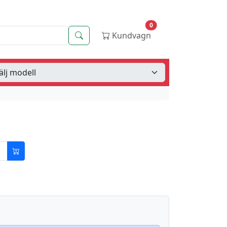
0
Sök
Kundvagn