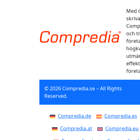
Med ö
skriv
Compr
och t
föret
högkv
utmär
effekt
föret
© 2026 Compredia.se – All Rights
Reserved.
Compredia.de
Compredia.es
Compredia.at
Compredia.eu