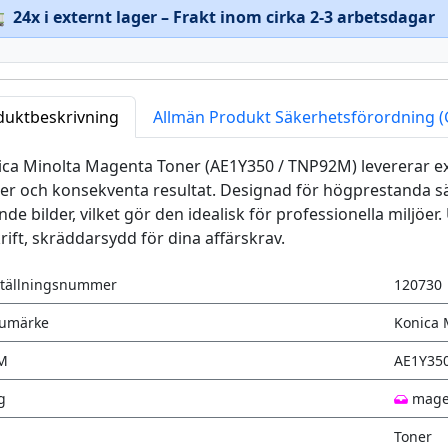

24x i externt lager – Frakt inom cirka 2-3 arbetsdagar
duktbeskrivning
Allmän Produkt Säkerhetsförordning 
ca Minolta Magenta Toner (AE1Y350 / TNP92M) levererar exce
er och konsekventa resultat. Designad för högprestanda sä
nde bilder, vilket gör den idealisk för professionella miljöe
rift, skräddarsydd för dina affärskrav.
tällningsnummer
120730
rumärke
Konica 
M
AE1Y35
g
mage
Toner