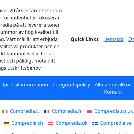
ver 20 års erfarenhet inom
arförnödenheter fokuserar
edia på att leverera toner
rummor av hög kvalitet till
ag. Vårt mål är att erbjuda
Quick Links
Hemsida
O
alitativa produkter och en
kt köpupplevelse för att
ivt och pålitligt möta ditt
ags utskriftsbehov.
Juridisk information
Integritetspolicy
Allmänna villkor
Kontakt
Compredia.it
Compredia.fr
Compredia.co.uk
Compredia.ch
Compredia.dk
Compredia.se