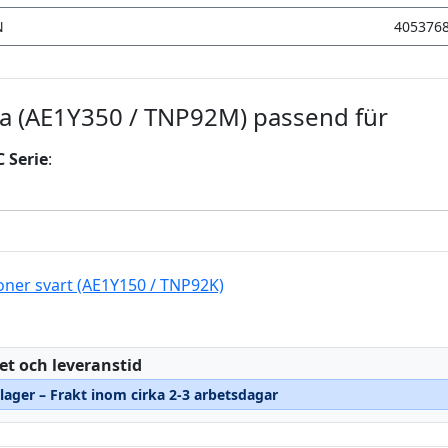
N
405376
a (AE1Y350 / TNP92M) passend für
 Serie
:
oner svart (AE1Y150 / TNP92K)
:
et och leveranstid
 lager – Frakt inom cirka 2-3 arbetsdagar