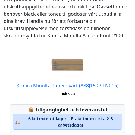
utskriftsuppgifter effektiva och pålitliga. Oavsett om du
behöver bläck eller toner, tillgodoser vårt utbud alla
dina krav. Handla nu för att förbättra din
utskriftsupplevelse med förstklassiga tillbehör
skräddarsydda för Konica Minolta AccurioPrint 2100.
Konica Minolta Toner svart (A88J150 / TN016)
Eigenschaft:
svart
Lagerstatus:
📦
Tillgänglighet och leveranstid
61x i externt lager – Frakt inom cirka 2-3
🚛
arbetsdagar