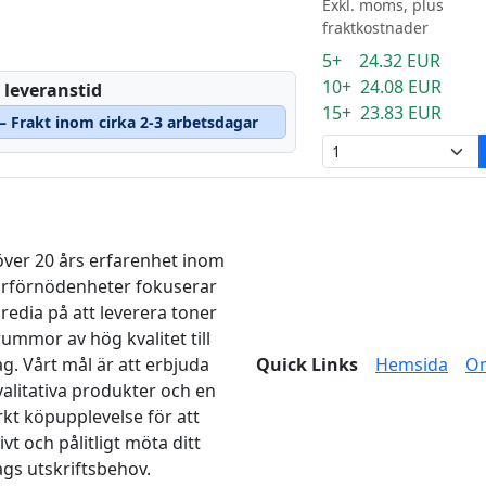
Exkl. moms, plus
fraktkostnader
5+ 24.32 EUR
10+ 24.08 EUR
 leveranstid
15+ 23.83 EUR
 – Frakt inom cirka 2-3 arbetsdagar
ver 20 års erfarenhet inom
arförnödenheter fokuserar
edia på att leverera toner
rummor av hög kvalitet till
ag. Vårt mål är att erbjuda
Quick Links
Hemsida
O
alitativa produkter och en
kt köpupplevelse för att
ivt och pålitligt möta ditt
ags utskriftsbehov.