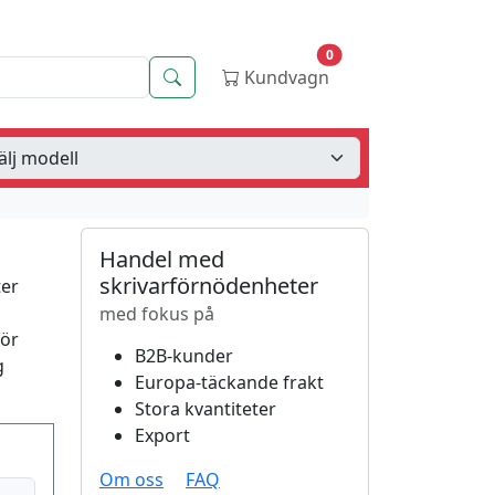
0
Sök
Kundvagn
Handel med
skrivarförnödenheter
ter
med fokus på
för
B2B-kunder
g
Europa-täckande frakt
Stora kvantiteter
Export
Om oss
FAQ