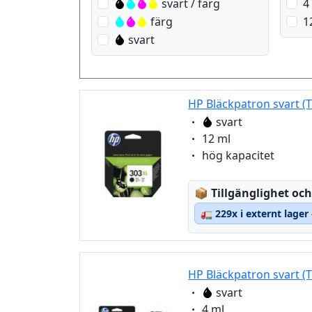
svart / färg
4
färg
1
svart
HP Bläckpatron svart (
Eigenschaft:
svart
Eigenschaft:
12 ml
Eigenschaft:
hög kapacitet
Lagerstatus:
📦
Tillgänglighet och
🚛
229x i externt lager
HP Bläckpatron svart (
Eigenschaft:
svart
Eigenschaft:
4 ml