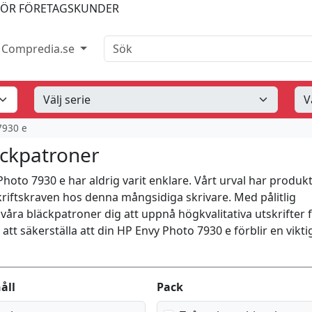
FÖR FÖRETAGSKUNDER
Sök
Compredia.se
7930 e
äckpatroner
Photo 7930 e har aldrig varit enklare. Vårt urval har produk
kriftskraven hos denna mångsidiga skrivare. Med pålitlig
våra bläckpatroner dig att uppnå högkvalitativa utskrifter 
tt säkerställa att din HP Envy Photo 7930 e förblir en vikti
åll
Pack