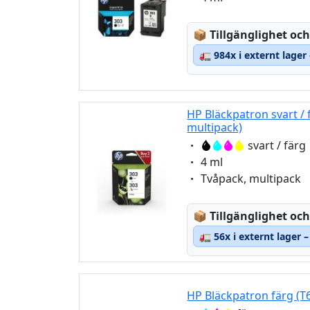
Lagerstatus:
📦
Tillgänglighet och
🚛
984x i externt lager
HP Bläckpatron svart / 
multipack)
Eigenschaft:
svart / färg
Eigenschaft:
4 ml
Eigenschaft:
Tvåpack, multipack
Lagerstatus:
📦
Tillgänglighet och
🚛
56x i externt lager 
HP Bläckpatron färg (T