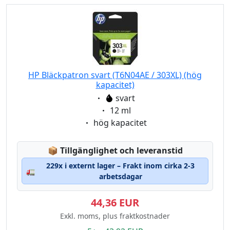
HP Bläckpatron svart (T6N04AE / 303XL) (hög
kapacitet)
Eigenschaft:
svart
Eigenschaft:
12 ml
Eigenschaft:
hög kapacitet
Lagerstatus:
📦
Tillgänglighet och leveranstid
229x i externt lager – Frakt inom cirka 2-3
🚛
arbetsdagar
44,36 EUR
Exkl. moms, plus fraktkostnader