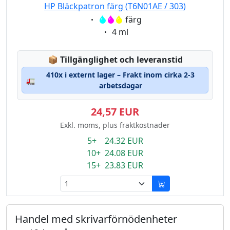
HP Bläckpatron färg (T6N01AE / 303)
Eigenschaft:
färg
Eigenschaft:
4 ml
Lagerstatus:
📦
Tillgänglighet och leveranstid
410x i externt lager – Frakt inom cirka 2-3
🚛
arbetsdagar
24,57 EUR
Exkl. moms, plus fraktkostnader
5+ 24.32 EUR
10+ 24.08 EUR
15+ 23.83 EUR
Handel med skrivarförnödenheter