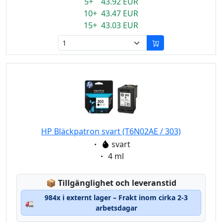
5+ 43.92 EUR
10+ 43.47 EUR
15+ 43.03 EUR
HP Bläckpatron svart (T6N02AE / 303)
Eigenschaft:
svart
Eigenschaft:
4 ml
Lagerstatus:
📦
Tillgänglighet och leveranstid
984x i externt lager – Frakt inom cirka 2-3
🚛
arbetsdagar