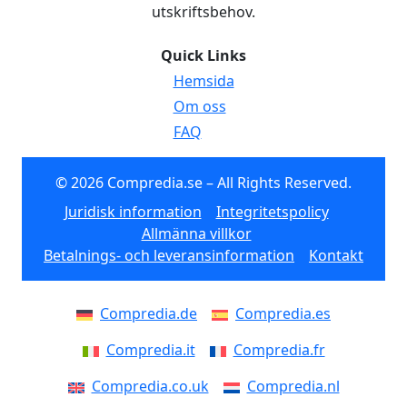
utskriftsbehov.
Quick Links
Hemsida
Om oss
FAQ
© 2026 Compredia.se – All Rights Reserved.
Juridisk information
Integritetspolicy
Allmänna villkor
Betalnings- och leveransinformation
Kontakt
Compredia.de
Compredia.es
Compredia.it
Compredia.fr
Compredia.co.uk
Compredia.nl