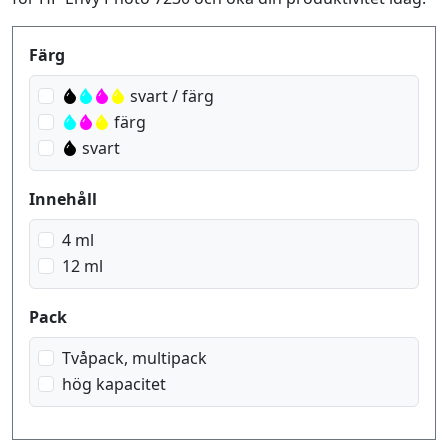
Produktfilter
Färg
svart / färg
färg
svart
Innehåll
4 ml
12 ml
Pack
Tvåpack, multipack
hög kapacitet