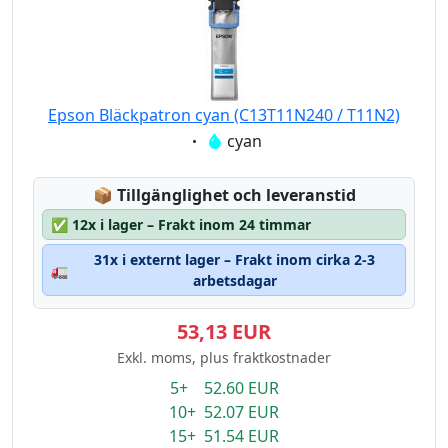
Epson Bläckpatron cyan (C13T11N240 / T11N2)
Eigenschaft:
cyan
Lagerstatus:
📦
Tillgänglighet och leveranstid
✅
12x i lager – Frakt inom 24 timmar
31x i externt lager – Frakt inom cirka 2-3
🚛
arbetsdagar
53,13 EUR
Exkl. moms, plus fraktkostnader
5+ 52.60 EUR
10+ 52.07 EUR
15+ 51.54 EUR