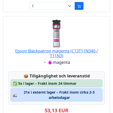
Epson Bläckpatron magenta (C13T11N340 /
T11N3)
Eigenschaft:
magenta
Lagerstatus:
📦
Tillgänglighet och leveranstid
✅
5x i lager – Frakt inom 24 timmar
21x i externt lager – Frakt inom cirka 2-3
🚛
arbetsdagar
53,13 EUR