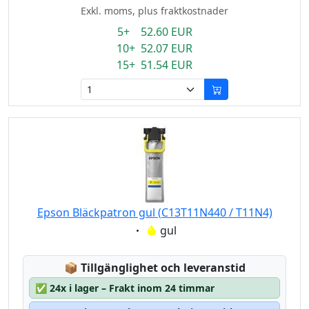
Exkl. moms, plus fraktkostnader
5+ 52.60 EUR
10+ 52.07 EUR
15+ 51.54 EUR
Epson Bläckpatron gul (C13T11N440 / T11N4)
Eigenschaft:
gul
Lagerstatus:
📦
Tillgänglighet och leveranstid
✅
24x i lager – Frakt inom 24 timmar