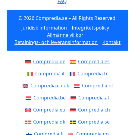
FAQ
© 2026 Compredia.se – All Rights Reserved.
Juridisk information
Integritetspolicy
Allmänna villkor
Betalnings- och leveransinformation
Kontakt
Compredia.de
Compredia.es
Compredia.it
Compredia.fr
Compredia.co.uk
Compredia.nl
Compredia.be
Compredia.at
Compredia.eu
Compredia.ch
Compredia.dk
Compredia.se
Compredia.fi
Compredia.no