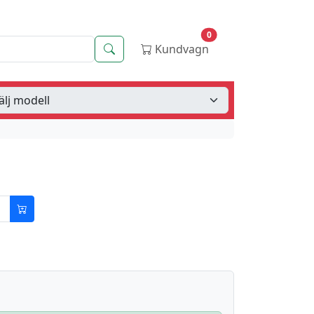
0
Sök
Kundvagn