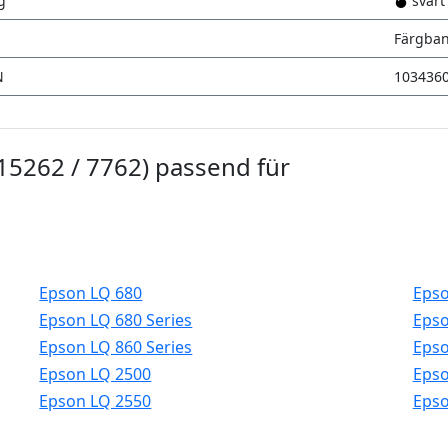
g
svart
Färgba
N
103436
15262 / 7762) passend für
Epson LQ 680
Epso
Epson LQ 680 Series
Epso
Epson LQ 860 Series
Epso
Epson LQ 2500
Epso
Epson LQ 2550
Epso