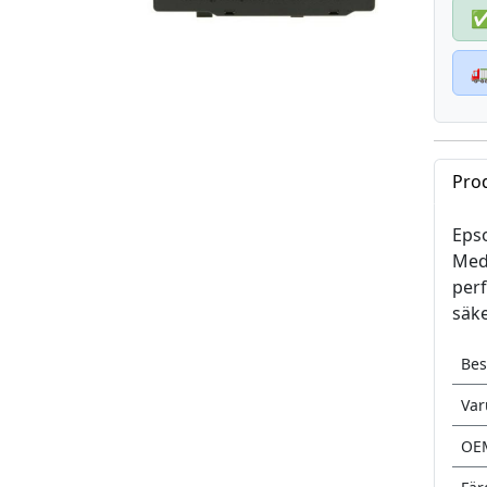

Pro
Epso
Med 
perf
säke
Bes
Va
OE