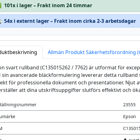
✅
101x i lager – Frakt inom 24 timmar

54x i externt lager – Frakt inom cirka 2-3 arbetsdagar
duktbeskrivning
Allmän Produkt Säkerhetsförordning 
n svart rullband (C13S015262 / 7762) är utformat för except
sin avancerade bläckformulering levererar detta rullband sk
ekt för professionella dokument och presentationer. Njut a
rställer att dina utskriftsuppgifter slutförs effektivt och öka
tällningsnummer
23555
rumärke
Epson
M
C13S015