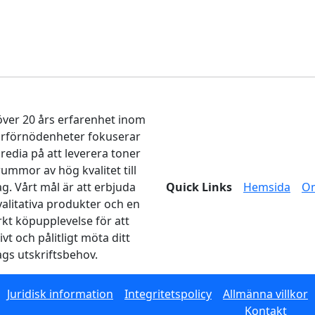
ver 20 års erfarenhet inom
arförnödenheter fokuserar
edia på att leverera toner
rummor av hög kvalitet till
ag. Vårt mål är att erbjuda
Quick Links
Hemsida
O
alitativa produkter och en
kt köpupplevelse för att
ivt och pålitligt möta ditt
ags utskriftsbehov.
Juridisk information
Integritetspolicy
Allmänna villkor
Kontakt