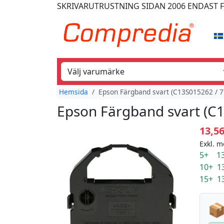
SKRIVARUTRUSTNING
SIDAN 2006
ENDAST 
Hemsida
Epson Färgband svart (C13S015262 / 7
Epson Färgband svart (C
13,5
Exkl. m
5+ 13
10+ 1
15+ 1
📦