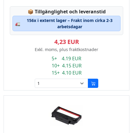
Lagerstatus:
📦
Tillgänglighet och leveranstid
156x i externt lager – Frakt inom cirka 2-3
🚛
arbetsdagar
4,23 EUR
Exkl. moms, plus fraktkostnader
5+ 4.19 EUR
10+ 4.15 EUR
15+ 4.10 EUR