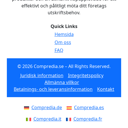
effektivt och pålitligt möta ditt företags
utskriftsbehov.
Quick Links
Hemsida
Om oss
FAQ
© 2026 Compredia.se – All Rights Reserved.
Juridisk information
Integritetspolicy
Allmänna villkor
Betalnings- och leveransinformation
Kontakt
Compredia.de
Compredia.es
Compredia.it
Compredia.fr