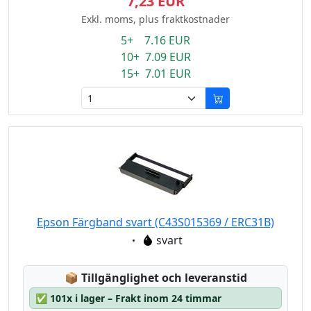
7,23 EUR
Exkl. moms, plus fraktkostnader
5+ 7.16 EUR
10+ 7.09 EUR
15+ 7.01 EUR
Epson Färgband svart (C43S015369 / ERC31B)
Eigenschaft:
svart
Lagerstatus:
📦
Tillgänglighet och leveranstid
✅
101x i lager – Frakt inom 24 timmar