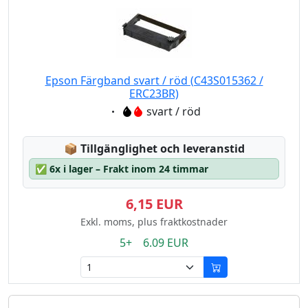
Epson Färgband svart / röd (C43S015362 /
ERC23BR)
Eigenschaft:
svart / röd
Lagerstatus:
📦
Tillgänglighet och leveranstid
✅
6x i lager – Frakt inom 24 timmar
6,15 EUR
Exkl. moms, plus fraktkostnader
5+ 6.09 EUR