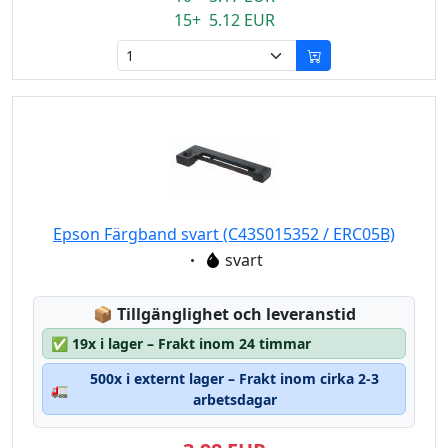
15+ 5.12 EUR
Epson Färgband svart (C43S015352 / ERC05B)
Eigenschaft:
svart
Lagerstatus:
📦
Tillgänglighet och leveranstid
✅
19x i lager – Frakt inom 24 timmar
500x i externt lager – Frakt inom cirka 2-3
🚛
arbetsdagar