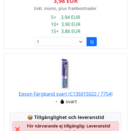
3,98 EUR
Exkl. moms, plus fraktkostnader
5+ 3.94 EUR
10+ 3.90 EUR
15+ 3.86 EUR
Epson Färgband svart (C13S015022 / 7754)
Eigenschaft:
svart
Lagerstatus:
📦
Tillgänglighet och leveranstid
För närvarande ej tillgänglig: Leveranstid
❌