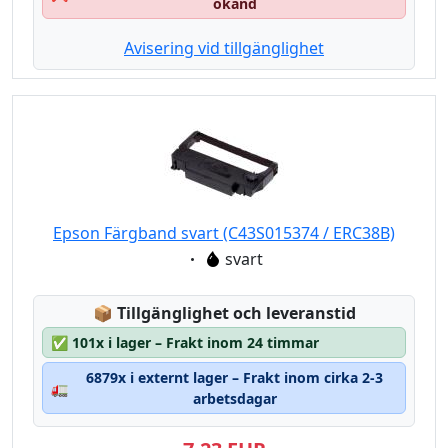
okänd
Avisering vid tillgänglighet
Epson Färgband svart (C43S015374 / ERC38B)
Eigenschaft:
svart
Lagerstatus:
📦
Tillgänglighet och leveranstid
✅
101x i lager – Frakt inom 24 timmar
6879x i externt lager – Frakt inom cirka 2-3
🚛
arbetsdagar