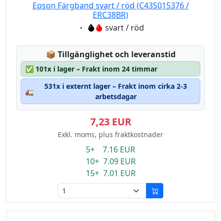
Epson Färgband svart / röd (C43S015376 /
ERC38BR)
Eigenschaft:
svart / röd
Lagerstatus:
📦
Tillgänglighet och leveranstid
✅
101x i lager – Frakt inom 24 timmar
531x i externt lager – Frakt inom cirka 2-3
🚛
arbetsdagar
7,23 EUR
Exkl. moms, plus fraktkostnader
5+ 7.16 EUR
10+ 7.09 EUR
15+ 7.01 EUR