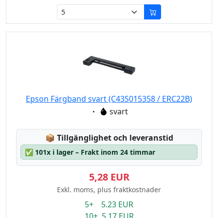
Epson Färgband svart (C43S015358 / ERC22B)
Eigenschaft:
svart
Lagerstatus:
📦
Tillgänglighet och leveranstid
✅
101x i lager – Frakt inom 24 timmar
5,28 EUR
Exkl. moms, plus fraktkostnader
5+ 5.23 EUR
10+ 5.17 EUR