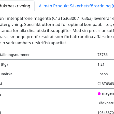
duktbeskrivning
Allmän Produkt Säkerhetsförordning 
n Tintenpatrone magenta (C13T636300 / T6363) levererar ex
återgivning. Specifikt utformad för optimal kompatibilitet, 
tanda för alla dina utskriftsuppgifter. Med sin precisions
bara, smudge-proof resultat som förbättrar dina affärsdoku
 din verksamhets utskriftskapacitet.
tällningsnummer
73786
 (Kg)
1.21
rumärke
Epson
M
C13T6363
g
magen
Bläckpat
N
10343870