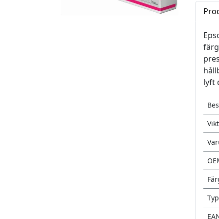
Pro
Epso
färg
pres
håll
lyft
Bes
Vikt
Va
OE
Fär
Typ
EA