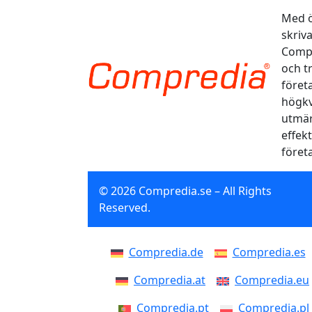
Med ö
skriv
Compr
och t
föret
högkv
utmär
effekt
föret
© 2026 Compredia.se – All Rights
Reserved.
Compredia.de
Compredia.es
Compredia.at
Compredia.eu
Compredia.pt
Compredia.pl