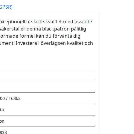
(GPSR)
ceptionell utskriftskvalitet med levande
säkerställer denna bläckpatron pålitlig
utformade formel kan du förvänta dig
ment. Investera i överlägsen kvalitet och
00 / T6363
ta
ron
833