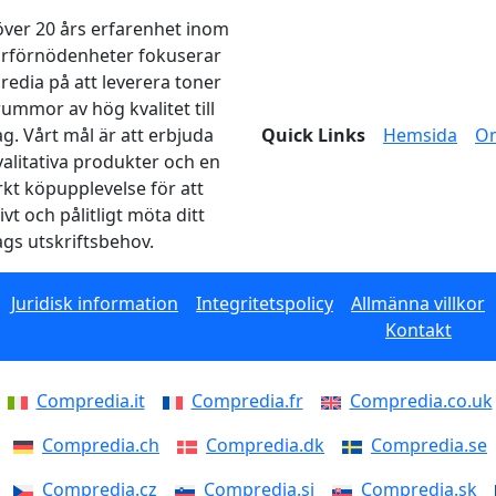
ver 20 års erfarenhet inom
arförnödenheter fokuserar
edia på att leverera toner
rummor av hög kvalitet till
ag. Vårt mål är att erbjuda
Quick Links
Hemsida
O
alitativa produkter och en
kt köpupplevelse för att
ivt och pålitligt möta ditt
ags utskriftsbehov.
Juridisk information
Integritetspolicy
Allmänna villkor
Kontakt
Compredia.it
Compredia.fr
Compredia.co.uk
Compredia.ch
Compredia.dk
Compredia.se
Compredia.cz
Compredia.si
Compredia.sk