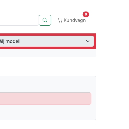
0
Sök
Kundvagn