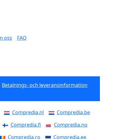
m oss
FAQ
Betalnings- och leveransinformation
Compredia.nl
Compredia.be
Compredia.fi
Compredia.no
Compredia.ro
Compredia.ee