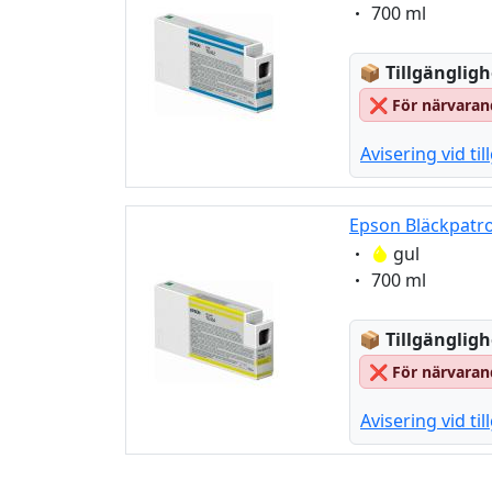
Eigenschaft:
700 ml
Lagerstatus
📦
Tillgängligh
❌
För närvarand
Avisering vid ti
Epson Bläckpatro
Eigenschaft:
gul
Eigenschaft:
700 ml
Lagerstatus
📦
Tillgängligh
❌
För närvarand
Avisering vid ti