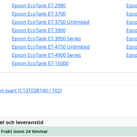
Epson EcoTank ET-2980
Epso
Epson EcoTank ET-3700
Epso
Epson EcoTank ET-3750 Unlimited
Epso
Epson EcoTank ET-3900
Epso
Epson EcoTank ET-3950 Series
Epso
Epson EcoTank ET-4750 Unlimited
Epso
Epson EcoTank ET-4900 Series
Epso
Epson EcoTank ET-15000
n svart (C13T03R140 / 102)
:
et och leveranstid
 – Frakt inom 24 timmar