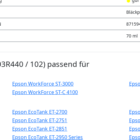
g
gul
Bläckp
N
87159
70 ml
3R440 / 102) passend für
Epson WorkForce ST-3000
Epso
Epson WorkForce ST-C 4100
Epson EcoTank ET-2700
Epso
Epson EcoTank ET-2751
Epso
Epson EcoTank ET-2851
Epso
Epson EcoTank ET-2950 Series
Epso