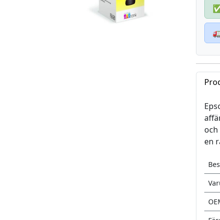

Pro
Epso
affä
och 
en r
Bes
Va
OE