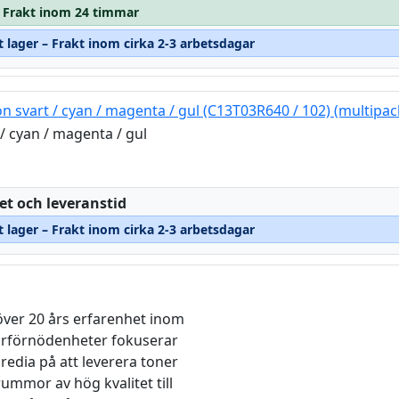
 – Frakt inom 24 timmar
t lager – Frakt inom cirka 2-3 arbetsdagar
n svart / cyan / magenta / gul (C13T03R640 / 102) (multipac
 / cyan / magenta / gul
:
et och leveranstid
t lager – Frakt inom cirka 2-3 arbetsdagar
ver 20 års erfarenhet inom
arförnödenheter fokuserar
edia på att leverera toner
rummor av hög kvalitet till