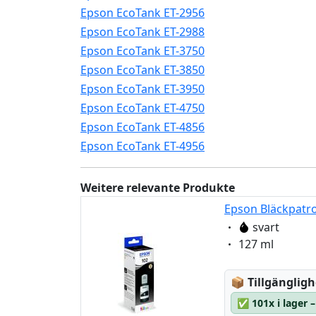
Epson EcoTank ET-2956
Epson EcoTank ET-2988
Epson EcoTank ET-3750
Epson EcoTank ET-3850
Epson EcoTank ET-3950
Epson EcoTank ET-4750
Epson EcoTank ET-4856
Epson EcoTank ET-4956
Weitere relevante Produkte
Epson Bläckpatro
Eigenschaft:
svart
Eigenschaft:
127 ml
Lagerstatus
📦
Tillgängligh
✅
101x i lager