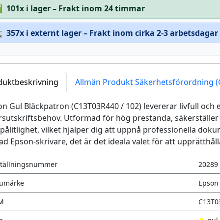
✅
101x i lager – Frakt inom 24 timmar

357x i externt lager – Frakt inom cirka 2-3 arbetsdagar
duktbeskrivning
Allmän Produkt Säkerhetsförordning 
n Gul Bläckpatron (C13T03R440 / 102) levererar livfull och e
rsutskriftsbehov. Utformad för hög prestanda, säkerställe
pålitlighet, vilket hjälper dig att uppnå professionella do
ad Epson-skrivare, det är det ideala valet för att upprätthål
tällningsnummer
20289
rumärke
Epson
M
C13T0