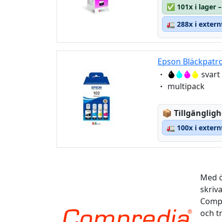
✅
101x i lager
🚛
288x i extern
Epson Bläckpatro
Eigenschaft:
svart
Eigenschaft:
multipack
Lagerstatus
📦
Tillgängligh
🚛
100x i extern
Med ö
skriv
Compr
och t