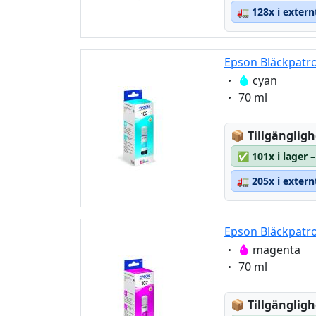
🚛
128x i extern
Epson Bläckpatro
Eigenschaft:
cyan
Eigenschaft:
70 ml
Lagerstatus
📦
Tillgängligh
✅
101x i lager
🚛
205x i extern
Epson Bläckpatr
Eigenschaft:
magenta
Eigenschaft:
70 ml
Lagerstatus
📦
Tillgängligh