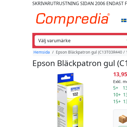
SKRIVARUTRUSTNING
SIDAN 2006
ENDAST 
Hemsida
Epson Bläckpatron gul (C13T03R440 / 
Epson Bläckpatron gul (C
13,9
Exkl. m
5+ 13
10+ 1
15+ 1
📦