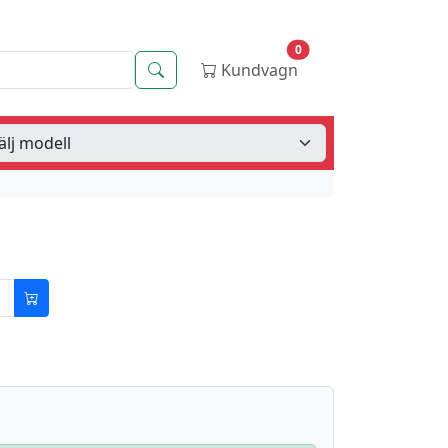
0
Sök
Kundvagn