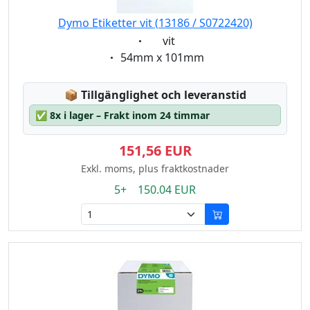
Dymo Etiketter vit (13186 / S0722420)
Eigenschaft:
vit
Eigenschaft:
54mm x 101mm
Lagerstatus:
📦
Tillgänglighet och leveranstid
✅
8x i lager – Frakt inom 24 timmar
151,56 EUR
Exkl. moms, plus fraktkostnader
5+ 150.04 EUR