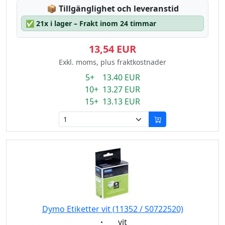
Lagerstatus:
📦
Tillgänglighet och leveranstid
✅
21x i lager – Frakt inom 24 timmar
13,54 EUR
Exkl. moms, plus fraktkostnader
5+ 13.40 EUR
10+ 13.27 EUR
15+ 13.13 EUR
Dymo Etiketter vit (11352 / S0722520)
Eigenschaft:
vit