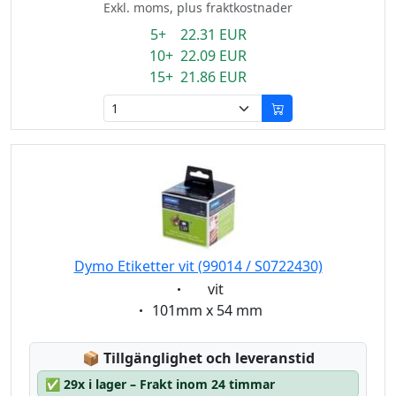
Exkl. moms, plus fraktkostnader
5+ 22.31 EUR
10+ 22.09 EUR
15+ 21.86 EUR
Dymo Etiketter vit (99014 / S0722430)
Eigenschaft:
vit
Eigenschaft:
101mm x 54 mm
Lagerstatus:
📦
Tillgänglighet och leveranstid
✅
29x i lager – Frakt inom 24 timmar