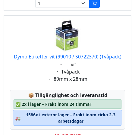
Dymo Etiketter vit (99010 / S0722370) (Tvåpack)
Eigenschaft:
vit
Eigenschaft:
Tvåpack
Eigenschaft:
89mm x 28mm
Lagerstatus:
📦
Tillgänglighet och leveranstid
✅
2x i lager – Frakt inom 24 timmar
1586x i externt lager – Frakt inom cirka 2-3
🚛
arbetsdagar