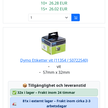
10+ 26.28 EUR
15+ 26.02 EUR
Dymo Etiketter vit (11354 / S0722540)
Eigenschaft:
vit
Eigenschaft:
57mm x 32mm
Lagerstatus:
📦
Tillgänglighet och leveranstid
✅
32x i lager – Frakt inom 24 timmar
81x i externt lager – Frakt inom cirka 2-3
🚛
arbetsdagar