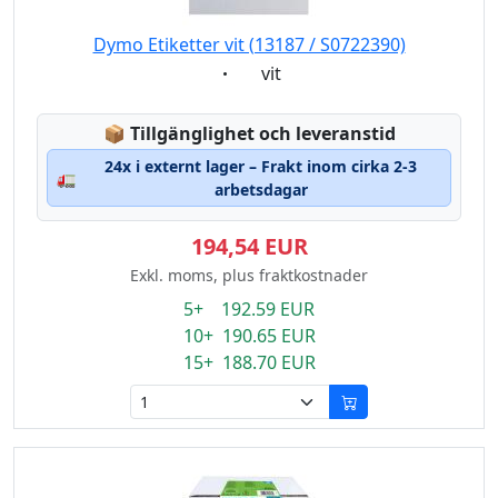
Dymo Etiketter vit (13187 / S0722390)
Eigenschaft:
vit
Lagerstatus:
📦
Tillgänglighet och leveranstid
24x i externt lager – Frakt inom cirka 2-3
🚛
arbetsdagar
194,54 EUR
Exkl. moms, plus fraktkostnader
5+ 192.59 EUR
10+ 190.65 EUR
15+ 188.70 EUR