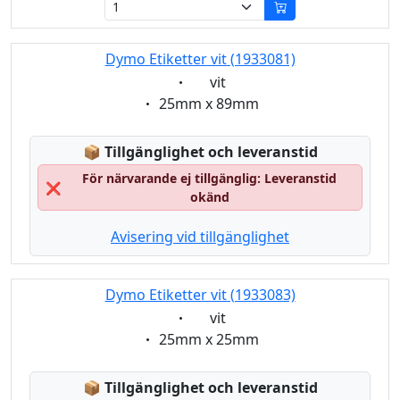
Dymo Etiketter vit (1933081)
Eigenschaft:
vit
Eigenschaft:
25mm x 89mm
Lagerstatus:
📦
Tillgänglighet och leveranstid
För närvarande ej tillgänglig: Leveranstid
❌
okänd
Avisering vid tillgänglighet
Dymo Etiketter vit (1933083)
Eigenschaft:
vit
Eigenschaft:
25mm x 25mm
Lagerstatus:
📦
Tillgänglighet och leveranstid