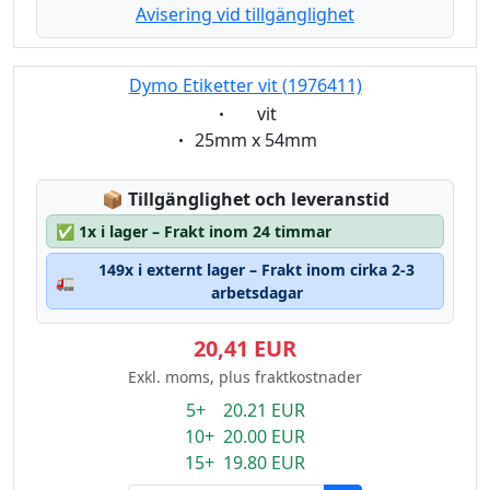
Avisering vid tillgänglighet
Dymo Etiketter vit (1976411)
Eigenschaft:
vit
Eigenschaft:
25mm x 54mm
Lagerstatus:
📦
Tillgänglighet och leveranstid
✅
1x i lager – Frakt inom 24 timmar
149x i externt lager – Frakt inom cirka 2-3
🚛
arbetsdagar
20,41 EUR
Exkl. moms, plus fraktkostnader
5+ 20.21 EUR
10+ 20.00 EUR
15+ 19.80 EUR