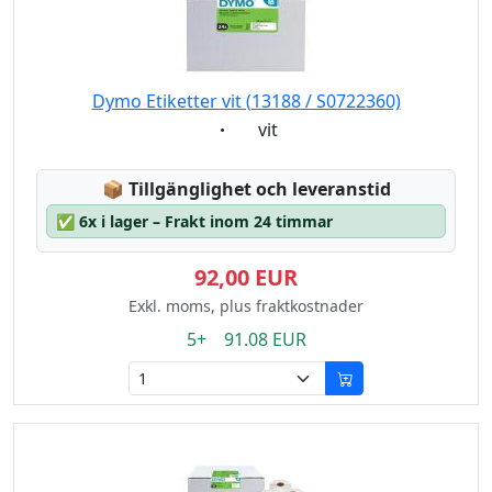
Dymo Etiketter vit (13188 / S0722360)
Eigenschaft:
vit
Lagerstatus:
📦
Tillgänglighet och leveranstid
✅
6x i lager – Frakt inom 24 timmar
92,00 EUR
Exkl. moms, plus fraktkostnader
5+ 91.08 EUR