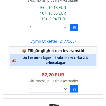
Exkl. moms, plus fraktkostnader
5+ 10.15 EUR
10+ 10.05 EUR
15+ 9.94 EUR
Dymo Etiketter (2177563)
Lagerstatus:
📦
Tillgänglighet och leveranstid
2x i externt lager – Frakt inom cirka 2-3
🚛
arbetsdagar
82,20 EUR
Exkl. moms, plus fraktkostnader