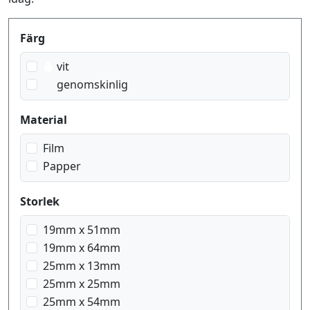
Produktfilter
Färg
vit
genomskinlig
Material
Film
Papper
Storlek
19mm x 51mm
19mm x 64mm
25mm x 13mm
25mm x 25mm
25mm x 54mm