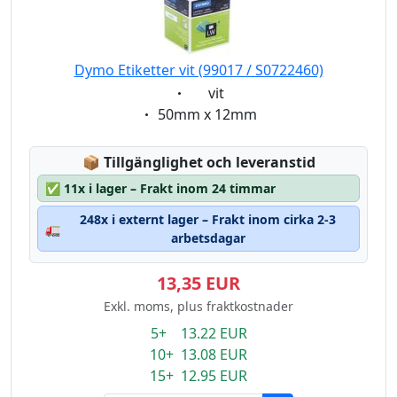
Dymo Etiketter vit (99017 / S0722460)
Eigenschaft:
vit
Eigenschaft:
50mm x 12mm
Lagerstatus:
📦
Tillgänglighet och leveranstid
✅
11x i lager – Frakt inom 24 timmar
248x i externt lager – Frakt inom cirka 2-3
🚛
arbetsdagar
13,35 EUR
Exkl. moms, plus fraktkostnader
5+ 13.22 EUR
10+ 13.08 EUR
15+ 12.95 EUR