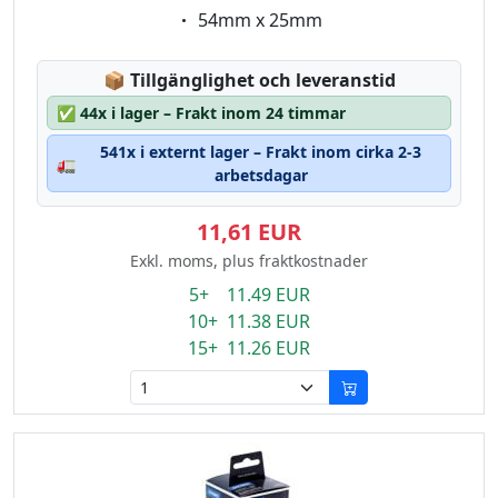
Eigenschaft:
54mm x 25mm
Lagerstatus:
📦
Tillgänglighet och leveranstid
✅
44x i lager – Frakt inom 24 timmar
541x i externt lager – Frakt inom cirka 2-3
🚛
arbetsdagar
11,61 EUR
Exkl. moms, plus fraktkostnader
5+ 11.49 EUR
10+ 11.38 EUR
15+ 11.26 EUR