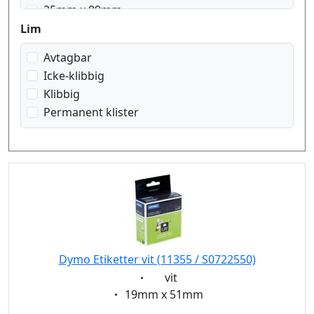
25mm x 89mm
28mm x 89mm
Lim
32mm x 57mm
Avtagbar
36mm x 89mm
Icke-klibbig
50mm x 12mm
Klibbig
51mm x 89mm
Permanent klister
54mm x 25mm
54mm x 101mm
57mm x 32mm
59mm x 102mm
70mm x 54mm
89mm x 28mm
89mm x 36mm
89mm x 41mm
Dymo Etiketter vit (11355 / S0722550)
101mm x 54 mm
Eigenschaft:
vit
190mm x 38mm
Eigenschaft:
19mm x 51mm
190mm x 59mm