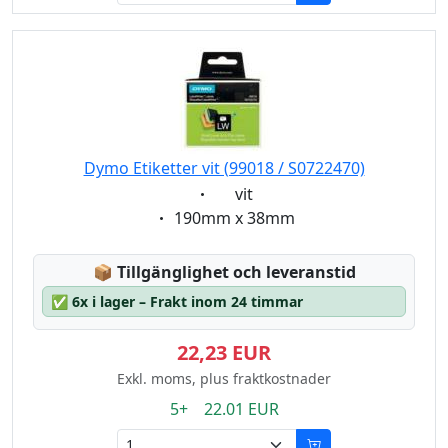
Dymo Etiketter vit (99018 / S0722470)
Eigenschaft:
vit
Eigenschaft:
190mm x 38mm
Lagerstatus:
📦
Tillgänglighet och leveranstid
✅
6x i lager – Frakt inom 24 timmar
22,23 EUR
Exkl. moms, plus fraktkostnader
5+ 22.01 EUR