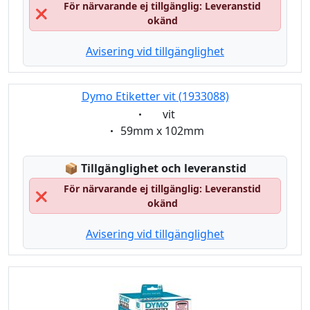
För närvarande ej tillgänglig: Leveranstid
❌
okänd
Avisering vid tillgänglighet
Dymo Etiketter vit (1933088)
Eigenschaft:
vit
Eigenschaft:
59mm x 102mm
Lagerstatus:
📦
Tillgänglighet och leveranstid
För närvarande ej tillgänglig: Leveranstid
❌
okänd
Avisering vid tillgänglighet