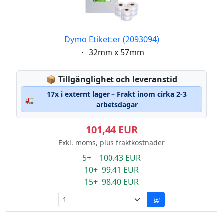
Dymo Etiketter (2093094)
Eigenschaft:
32mm x 57mm
Lagerstatus:
📦
Tillgänglighet och leveranstid
17x i externt lager – Frakt inom cirka 2-3
🚛
arbetsdagar
101,44 EUR
Exkl. moms, plus fraktkostnader
5+ 100.43 EUR
10+ 99.41 EUR
15+ 98.40 EUR