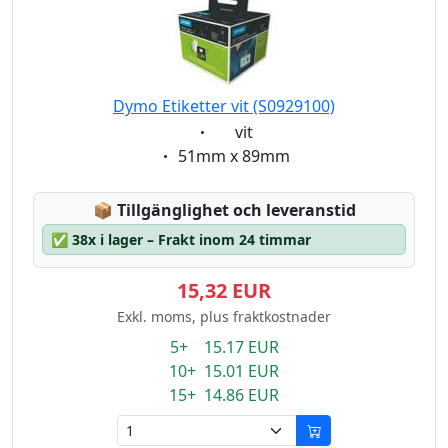
Dymo Etiketter vit (S0929100)
Eigenschaft:
vit
Eigenschaft:
51mm x 89mm
Lagerstatus:
📦
Tillgänglighet och leveranstid
✅
38x i lager – Frakt inom 24 timmar
15,32 EUR
Exkl. moms, plus fraktkostnader
5+ 15.17 EUR
10+ 15.01 EUR
15+ 14.86 EUR