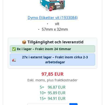
Dymo Etiketter vit (1933084)
Eigenschaft:
vit
Eigenschaft:
57mm x 32mm
Lagerstatus:
📦
Tillgänglighet och leveranstid
✅
8x i lager – Frakt inom 24 timmar
27x i externt lager – Frakt inom cirka 2-3
🚛
arbetsdagar
97,85 EUR
Exkl. moms, plus fraktkostnader
5+ 96.87 EUR
10+ 95.89 EUR
15+ 94.91 EUR