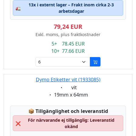
13x i externt lager – Frakt inom cirka 2-3
🚛
arbetsdagar
79,24 EUR
Exkl. moms, plus fraktkostnader
5+ 78.45 EUR
10+ 77.66 EUR
Dymo Etiketter vit (1933085)
Eigenschaft:
vit
Eigenschaft:
19mm x 64mm
Lagerstatus:
📦
Tillgänglighet och leveranstid
För närvarande ej tillgänglig: Leveranstid
❌
okänd