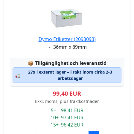
Dymo Etiketter (2093093)
Eigenschaft:
36mm x 89mm
Lagerstatus:
📦
Tillgänglighet och leveranstid
27x i externt lager – Frakt inom cirka 2-3
🚛
arbetsdagar
99,40 EUR
Exkl. moms, plus fraktkostnader
5+ 98.41 EUR
10+ 97.41 EUR
15+ 96.42 EUR