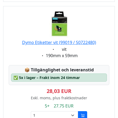
Dymo Etiketter vit (99019 / S0722480)
Eigenschaft:
vit
Eigenschaft:
190mm x 59mm
Lagerstatus:
📦
Tillgänglighet och leveranstid
✅
5x i lager – Frakt inom 24 timmar
28,03 EUR
Exkl. moms, plus fraktkostnader
5+ 27.75 EUR