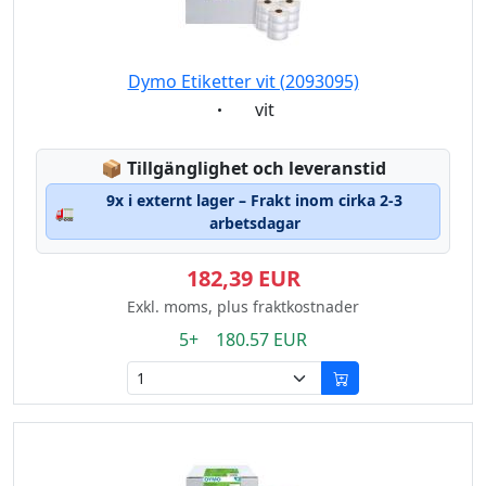
Dymo Etiketter vit (2093095)
Eigenschaft:
vit
Lagerstatus:
📦
Tillgänglighet och leveranstid
9x i externt lager – Frakt inom cirka 2-3
🚛
arbetsdagar
182,39 EUR
Exkl. moms, plus fraktkostnader
5+ 180.57 EUR