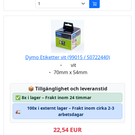
Dymo Etiketter vit (99015 / S0722440)
Eigenschaft:
vit
Eigenschaft:
70mm x 54mm
Lagerstatus:
📦
Tillgänglighet och leveranstid
✅
8x i lager – Frakt inom 24 timmar
100x i externt lager – Frakt inom cirka 2-3
🚛
arbetsdagar
22,54 EUR