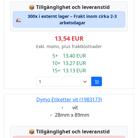
Lagerstatus:
📦
Tillgänglighet och leveranstid
300x i externt lager – Frakt inom cirka 2-3
🚛
arbetsdagar
13,54 EUR
Exkl. moms, plus fraktkostnader
5+ 13.40 EUR
10+ 13.27 EUR
15+ 13.13 EUR
Dymo Etiketter vit (1983173)
Eigenschaft:
vit
Eigenschaft:
28mm x 89mm
Lagerstatus:
📦
Tillgänglighet och leveranstid