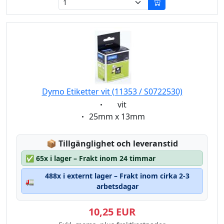
Dymo Etiketter vit (11353 / S0722530)
Eigenschaft:
vit
Eigenschaft:
25mm x 13mm
Lagerstatus:
📦
Tillgänglighet och leveranstid
✅
65x i lager – Frakt inom 24 timmar
488x i externt lager – Frakt inom cirka 2-3
🚛
arbetsdagar
10,25 EUR