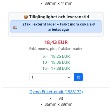
Eigenschaft:
89mm x 41mm
Lagerstatus:
📦
Tillgänglighet och leveranstid
219x i externt lager – Frakt inom cirka 2-3
🚛
arbetsdagar
18,43 EUR
Exkl. moms, plus fraktkostnader
5+ 18.25 EUR
10+ 18.06 EUR
15+ 17.88 EUR
Dymo Etiketter vit (1983172)
Eigenschaft:
vit
Eigenschaft:
36mm x 89mm