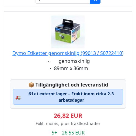
Dymo Etiketter genomskinlig (99013 / S0722410)
Eigenschaft:
genomskinlig
Eigenschaft:
89mm x 36mm
Lagerstatus:
📦
Tillgänglighet och leveranstid
61x i externt lager – Frakt inom cirka 2-3
🚛
arbetsdagar
26,82 EUR
Exkl. moms, plus fraktkostnader
5+ 26.55 EUR