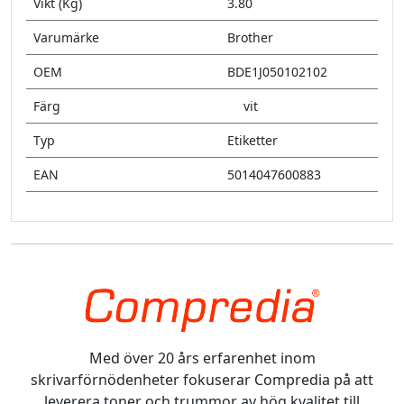
Vikt (Kg)
3.80
Varumärke
Brother
OEM
BDE1J050102102
Färg
vit
Typ
Etiketter
EAN
5014047600883
Med över 20 års erfarenhet inom
skrivarförnödenheter fokuserar Compredia på att
leverera toner och trummor av hög kvalitet till