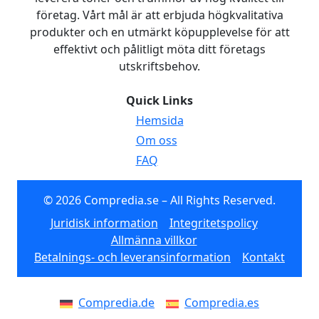
företag. Vårt mål är att erbjuda högkvalitativa
produkter och en utmärkt köpupplevelse för att
effektivt och pålitligt möta ditt företags
utskriftsbehov.
Quick Links
Hemsida
Om oss
FAQ
© 2026 Compredia.se – All Rights Reserved.
Juridisk information
Integritetspolicy
Allmänna villkor
Betalnings- och leveransinformation
Kontakt
Compredia.de
Compredia.es